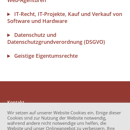
Web-Agenturen
IT-Recht, IT-Projekte, Kauf und Verkauf von
Software und Hardware
Datenschutz und
Datenschutzgrundverordnung (DSGVO)
Geistige Eigentumsrechte
Kontakt
Anwaltskanzlei Reichert
Wir setzen auf unserer Website Cookies ein. Einige dieser
Brüder-Grimm-Straße 13
Cookies sind zur Nutzung der Website notwendig,
60314 Frankfurt am Main
während andere nicht notwendige uns helfen, die
Website und unser Onlineangebot zu verbessern. Ihre
Telefon: +49 69 17 32 62 740