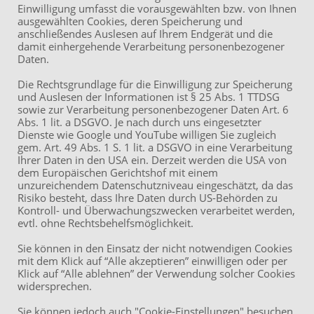
Mail: info (at ) akvr.de
Einwilligung umfasst die vorausgewählten bzw. von Ihnen
ausgewählten Cookies, deren Speicherung und
LinkedIn
anschließendes Auslesen auf Ihrem Endgerät und die
damit einhergehende Verarbeitung personenbezogener
Impressum
Daten.
Datenschutzerklärung
Die Rechtsgrundlage für die Einwilligung zur Speicherung
und Auslesen der Informationen ist § 25 Abs. 1 TTDSG
sowie zur Verarbeitung personenbezogener Daten Art. 6
Abs. 1 lit. a DSGVO. Je nach durch uns eingesetzter
ÖPNV
Dienste wie Google und YouTube willigen Sie zugleich
U7, Bus 32: Station
gem. Art. 49 Abs. 1 S. 1 lit. a DSGVO in eine Verarbeitung
Habsburgerallee
Ihrer Daten in den USA ein. Derzeit werden die USA von
dem Europäischen Gerichtshof mit einem
Straßenbahn 14: Station
unzureichendem Datenschutzniveau eingeschätzt, da das
Habsburgerallee /
Risiko besteht, dass Ihre Daten durch US-Behörden zu
Wittelsbacherallee
Kontroll- und Überwachungszwecken verarbeitet werden,
evtl. ohne Rechtsbehelfsmöglichkeit.
Sie können in den Einsatz der nicht notwendigen Cookies
Anfahrt
mit dem Klick auf “Alle akzeptieren” einwilligen oder per
Klick auf “Alle ablehnen” der Verwendung solcher Cookies
Eingang Brüder-Grimm-Str.
13
widersprechen.
Route
Sie können jedoch auch "Cookie-Einstellungen" besuchen,