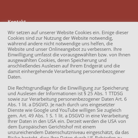
Kontakt
Anwaltskanzlei Reichert
Wir setzen auf unserer Website Cookies ein. Einige dieser
Brüder-Grimm-Straße 13
Cookies sind zur Nutzung der Website notwendig,
60314 Frankfurt am Main
während andere nicht notwendige uns helfen, die
Website und unser Onlineangebot zu verbessern. Ihre
Telefon: +49 69 17 32 62 740
Einwilligung umfasst die vorausgewählten bzw. von Ihnen
Mail: info (at ) akvr.de
ausgewählten Cookies, deren Speicherung und
LinkedIn
anschließendes Auslesen auf Ihrem Endgerät und die
damit einhergehende Verarbeitung personenbezogener
Impressum
Daten.
Datenschutzerklärung
Die Rechtsgrundlage für die Einwilligung zur Speicherung
und Auslesen der Informationen ist § 25 Abs. 1 TTDSG
sowie zur Verarbeitung personenbezogener Daten Art. 6
Abs. 1 lit. a DSGVO. Je nach durch uns eingesetzter
ÖPNV
Dienste wie Google und YouTube willigen Sie zugleich
U7, Bus 32: Station
gem. Art. 49 Abs. 1 S. 1 lit. a DSGVO in eine Verarbeitung
Habsburgerallee
Ihrer Daten in den USA ein. Derzeit werden die USA von
dem Europäischen Gerichtshof mit einem
Straßenbahn 14: Station
unzureichendem Datenschutzniveau eingeschätzt, da das
Habsburgerallee /
Risiko besteht, dass Ihre Daten durch US-Behörden zu