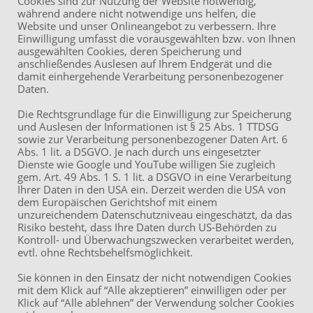
Cookies sind zur Nutzung der Website notwendig,
60314 Frankfurt am Main
während andere nicht notwendige uns helfen, die
Website und unser Onlineangebot zu verbessern. Ihre
Telefon: +49 69 17 32 62 740
Mail: info (at ) akvr.de
Einwilligung umfasst die vorausgewählten bzw. von Ihnen
ausgewählten Cookies, deren Speicherung und
LinkedIn
anschließendes Auslesen auf Ihrem Endgerät und die
damit einhergehende Verarbeitung personenbezogener
Impressum
Daten.
Datenschutzerklärung
Die Rechtsgrundlage für die Einwilligung zur Speicherung
und Auslesen der Informationen ist § 25 Abs. 1 TTDSG
sowie zur Verarbeitung personenbezogener Daten Art. 6
Abs. 1 lit. a DSGVO. Je nach durch uns eingesetzter
ÖPNV
Dienste wie Google und YouTube willigen Sie zugleich
U7, Bus 32: Station
gem. Art. 49 Abs. 1 S. 1 lit. a DSGVO in eine Verarbeitung
Habsburgerallee
Ihrer Daten in den USA ein. Derzeit werden die USA von
dem Europäischen Gerichtshof mit einem
Straßenbahn 14: Station
unzureichendem Datenschutzniveau eingeschätzt, da das
Habsburgerallee /
Risiko besteht, dass Ihre Daten durch US-Behörden zu
Wittelsbacherallee
Kontroll- und Überwachungszwecken verarbeitet werden,
evtl. ohne Rechtsbehelfsmöglichkeit.
Sie können in den Einsatz der nicht notwendigen Cookies
Anfahrt
mit dem Klick auf “Alle akzeptieren” einwilligen oder per
Klick auf “Alle ablehnen” der Verwendung solcher Cookies
Eingang Brüder-Grimm-Str.