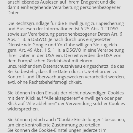
LinkedIn
anschließendes Auslesen auf Ihrem Endgerät und die
damit einhergehende Verarbeitung personenbezogener
Impressum
Daten.
Datenschutzerklärung
Die Rechtsgrundlage für die Einwilligung zur Speicherung
und Auslesen der Informationen ist § 25 Abs. 1 TTDSG
sowie zur Verarbeitung personenbezogener Daten Art. 6
Abs. 1 lit. a DSGVO. Je nach durch uns eingesetzter
ÖPNV
Dienste wie Google und YouTube willigen Sie zugleich
U7, Bus 32: Station
gem. Art. 49 Abs. 1 S. 1 lit. a DSGVO in eine Verarbeitung
Habsburgerallee
Ihrer Daten in den USA ein. Derzeit werden die USA von
dem Europäischen Gerichtshof mit einem
Straßenbahn 14: Station
unzureichendem Datenschutzniveau eingeschätzt, da das
Habsburgerallee /
Risiko besteht, dass Ihre Daten durch US-Behörden zu
Wittelsbacherallee
Kontroll- und Überwachungszwecken verarbeitet werden,
evtl. ohne Rechtsbehelfsmöglichkeit.
Sie können in den Einsatz der nicht notwendigen Cookies
Anfahrt
mit dem Klick auf “Alle akzeptieren” einwilligen oder per
Klick auf “Alle ablehnen” der Verwendung solcher Cookies
Eingang Brüder-Grimm-Str.
widersprechen.
13
Route
Sie können jedoch auch "Cookie-Einstellungen" besuchen,
Parkplätze im Innenhof über
um eine kontrollierte Zustimmung zu erteilen.
Habsburgerallee 76
Sie können die Cookie-Einstellungen jederzeit im
Route