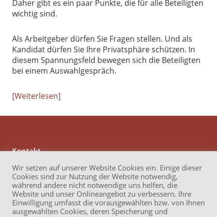
Daher gibt es ein paar Punkte, die für alle Beteiligten
wichtig sind.
Als Arbeitgeber dürfen Sie Fragen stellen. Und als
Kandidat dürfen Sie Ihre Privatsphäre schützen. In
diesem Spannungsfeld bewegen sich die Beteiligten
bei einem Auswahlgespräch.
Weiterlesen
Kontakt
Anwaltskanzlei Reichert
Wir setzen auf unserer Website Cookies ein. Einige dieser
Brüder-Grimm-Straße 13
Cookies sind zur Nutzung der Website notwendig,
60314 Frankfurt am Main
während andere nicht notwendige uns helfen, die
Website und unser Onlineangebot zu verbessern. Ihre
Telefon: +49 69 17 32 62 740
Einwilligung umfasst die vorausgewählten bzw. von Ihnen
Mail: info (at ) akvr.de
ausgewählten Cookies, deren Speicherung und