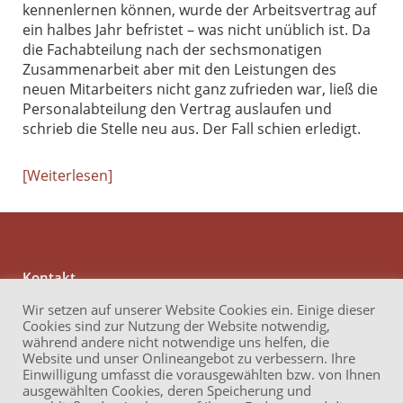
kennenlernen können, wurde der Arbeitsvertrag auf
ein halbes Jahr befristet – was nicht unüblich ist. Da
die Fachabteilung nach der sechsmonatigen
Zusammenarbeit aber mit den Leistungen des
neuen Mitarbeiters nicht ganz zufrieden war, ließ die
Personalabteilung den Vertrag auslaufen und
schrieb die Stelle neu aus. Der Fall schien erledigt.
Weiterlesen
Kontakt
Anwaltskanzlei Reichert
Wir setzen auf unserer Website Cookies ein. Einige dieser
Brüder-Grimm-Straße 13
Cookies sind zur Nutzung der Website notwendig,
60314 Frankfurt am Main
während andere nicht notwendige uns helfen, die
Website und unser Onlineangebot zu verbessern. Ihre
Telefon: +49 69 17 32 62 740
Einwilligung umfasst die vorausgewählten bzw. von Ihnen
Mail: info (at ) akvr.de
ausgewählten Cookies, deren Speicherung und
LinkedIn