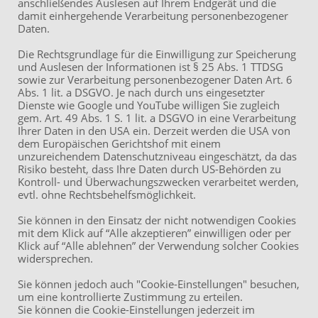
anschließendes Auslesen auf Ihrem Endgerät und die
damit einhergehende Verarbeitung personenbezogener
Impressum
Daten.
Datenschutzerklärung
Die Rechtsgrundlage für die Einwilligung zur Speicherung
und Auslesen der Informationen ist § 25 Abs. 1 TTDSG
sowie zur Verarbeitung personenbezogener Daten Art. 6
Abs. 1 lit. a DSGVO. Je nach durch uns eingesetzter
ÖPNV
Dienste wie Google und YouTube willigen Sie zugleich
U7, Bus 32: Station
gem. Art. 49 Abs. 1 S. 1 lit. a DSGVO in eine Verarbeitung
Habsburgerallee
Ihrer Daten in den USA ein. Derzeit werden die USA von
dem Europäischen Gerichtshof mit einem
Straßenbahn 14: Station
unzureichendem Datenschutzniveau eingeschätzt, da das
Habsburgerallee /
Risiko besteht, dass Ihre Daten durch US-Behörden zu
Wittelsbacherallee
Kontroll- und Überwachungszwecken verarbeitet werden,
evtl. ohne Rechtsbehelfsmöglichkeit.
Sie können in den Einsatz der nicht notwendigen Cookies
Anfahrt
mit dem Klick auf “Alle akzeptieren” einwilligen oder per
Klick auf “Alle ablehnen” der Verwendung solcher Cookies
Eingang Brüder-Grimm-Str.
widersprechen.
13
Route
Sie können jedoch auch "Cookie-Einstellungen" besuchen,
Parkplätze im Innenhof über
um eine kontrollierte Zustimmung zu erteilen.
Habsburgerallee 76
Sie können die Cookie-Einstellungen jederzeit im
Route